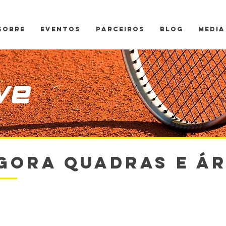
SOBRE
EVENTOS
PARCEIROS
BLOG
MEDIA
ve
gora quadras e á