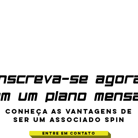
Inscreva-se agor
em um
plano mensa
Conheça as vantagens de
ser um associado spin
Entre em contato